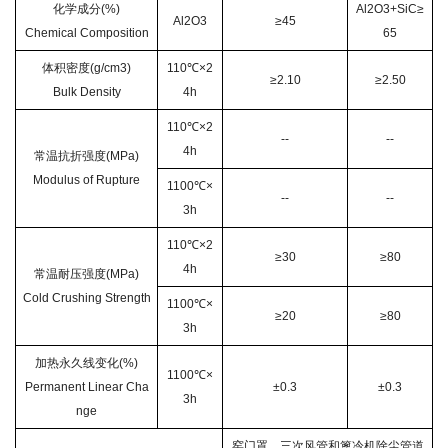
化学成分(%)
Al2O3+SiC≥
Al2O3
≥45
Chemical Composition
65
体积密度(g/cm3)
110℃×2
≥2.10
≥2.50
Bulk Density
4h
110℃×2
--
--
4h
常温抗折强度(MPa)
Modulus of Rupture
1100℃×
--
--
3h
110℃×2
≥30
≥80
4h
常温耐压强度(MPa)
Cold Crushing Strength
1100℃×
≥20
≥80
3h
加热永久线变化(%)
1100℃×
Permanent Linear Cha
±0.3
±0.3
3h
nge
窑门罩、三次风管和篦冷机除尘管道