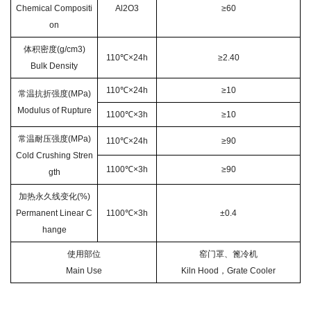
Chemical Compositi
Al2O3
≥60
on
体积密度(g/cm3)
110℃×24h
≥2.40
Bulk Density
110℃×24h
≥10
常温抗折强度(MPa)
Modulus of Rupture
1100℃×3h
≥10
常温耐压强度(MPa)
110℃×24h
≥90
Cold Crushing Stren
1100℃×3h
≥90
gth
加热永久线变化(%)
Permanent Linear C
1100℃×3h
±0.4
hange
使用部位
窑门罩、篦冷机
Main Use
Kiln Hood，Grate Cooler