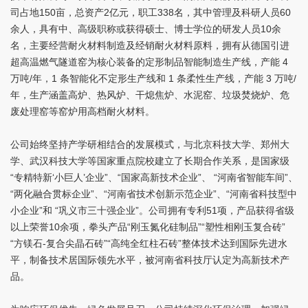
司占地150亩，总资产2亿元，职工338名，其中管理及科研人员60
余人，具有中、高级职称或获得硕士、博士学位的研发人员10余
名，主要经营耐火材料制造及经销耐火材料原料，拥有从德国引进
超高温燃气隧道窑为核心装备的定形制品智能制造生产线，产能 4
万吨/年，1 条智能化不定形生产线和 1 条柔性生产线，产能 3 万吨/
年，生产涵盖高炉、热风炉、干熄焦炉、水泥窑、垃圾焚烧炉、危
废处理窑等窑炉用高档耐火材料。
公司始终坚持产学研相结合的发展模式，与北京科技大学、郑州大
学、武汉科技大学等国家重点院校建立了长期合作关系，是国家级
“专精特新‘小巨人’企业”、“国家高新技术企业”、 “河南省智能车间”、
“两化融合贯标企业”、“河南省技术创新示范企业”、“河南省科技型中
小企业”和 “巩义市三十强企业”。公司拥有专利51项，产品获得省级
以上荣誉10余项，拳头产品“刚玉氮化硅制品”“塑性相刚玉复合砖”
“方镁石-复合尖晶石砖”“高纯全红柱石砖”整体技术达到国际先进水
平，制备技术居国际领先水平，被河南省科技厅认定为高新技术产
品。